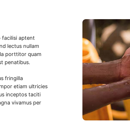
 facilisi aptent
end lectus nullam
lla porttitor quam
st penatibus.
 fringilla
mpor etiam ultricies
us inceptos taciti
magna vivamus per