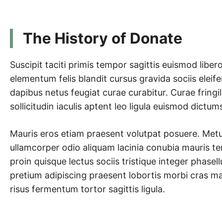
The History of Donate
Suscipit taciti primis tempor sagittis euismod libero
elementum felis blandit cursus gravida sociis eleif
dapibus netus feugiat curae curabitur. Curae fringi
sollicitudin iaculis aptent leo ligula euismod dictum
Mauris eros etiam praesent volutpat posuere. Metus
ullamcorper odio aliquam lacinia conubia mauris te
proin quisque lectus sociis tristique integer phasell
pretium adipiscing praesent lobortis morbi cras 
risus fermentum tortor sagittis ligula.