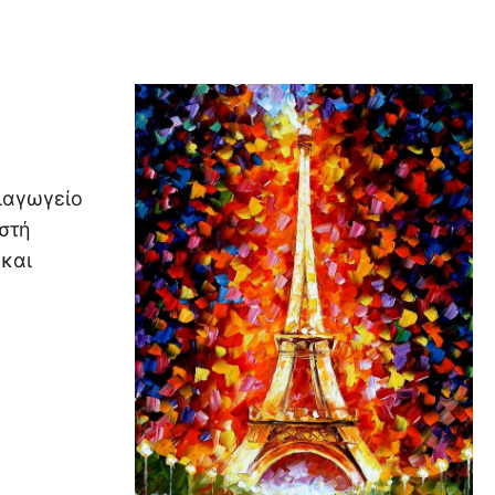
ιαγωγείο
ωστή
 και