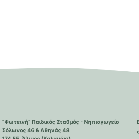
“Φωτεινή” Παιδικός Σταθμός - Νηπιαγωγείο
Σόλωνος 46 & Αθηνάς 48
174 55, Άλιμος (Καλαμάκι)