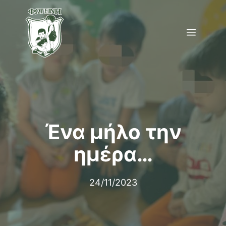
Μετάβαση
σε
Menu
περιεχόμενο
Ένα μήλο την
ημέρα…
24/11/2023