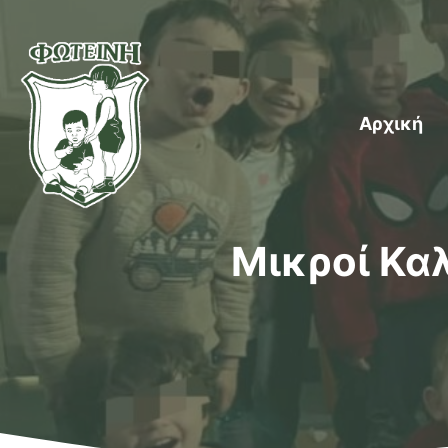
Μετάβαση
σε
περιεχόμενο
Αρχική
Μικροί Κα