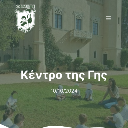
Μετάβαση
σε
Menu
περιεχόμενο
Κέντρο της Γης
10/10/2024