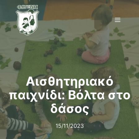
Μετάβαση
σε
Menu
περιεχόμενο
Αισθητηριακό
παιχνίδι: Βόλτα στο
δάσος
15/11/2023