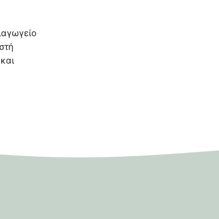
ιαγωγείο
ωστή
 και