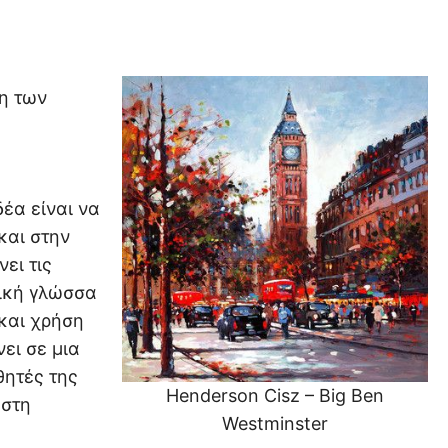
η των
έα είναι να
και στην
ει τις
ική γλώσσα
και χρήση
ει σε μια
θητές της
Henderson Cisz – Big Ben
 στη
Westminster