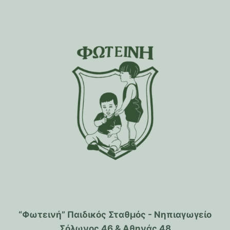
“Φωτεινή” Παιδικός Σταθμός - Νηπιαγωγείο
Σόλωνος 46 & Αθηνάς 48