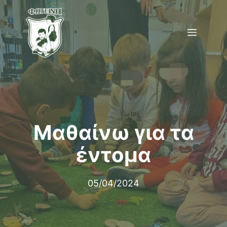
Μετάβαση
σε
Menu
περιεχόμενο
Μαθαίνω για τα
έντομα
05/04/2024