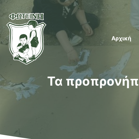
Μετάβαση
σε
περιεχόμενο
Αρχική
Τα προπρονήπι