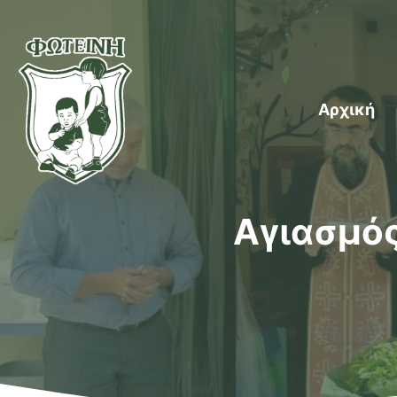
Μετάβαση
σε
περιεχόμενο
Αρχική
Αγιασμός