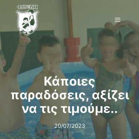
Μετάβαση
σε
Menu
περιεχόμενο
Κάποιες
παραδόσεις, αξίζει
να τις τιμούμε..
20/07/2023