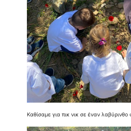
Καθίσαμε για πικ νικ σε έναν λαβύρινθο