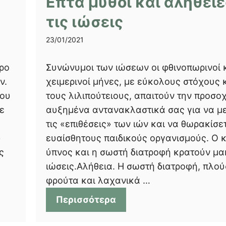
Επτά μύθοι και αλήθειε
τις ιώσεις
23/01/2021
τρο
Συνώνυμοι των ιώσεων οι φθινοπωρινοί 
ν.
χειμερινοί μήνες, με εύκολους στόχους 
που
τους λιλιπούτειους, απαιτούν την προσοχ
ε
αυξημένα αντανακλαστικά σας για να μ
τις «επιθέσεις» των ιών και να θωρακίσε
υ
ευαίσθητους παιδικούς οργανισμούς. Ο 
ς
ύπνος και η σωστή διατροφή κρατούν μακ
ιώσεις.Αλήθεια. Η σωστή διατροφή, πλού
φρούτα και λαχανικά …
Περισσότερα