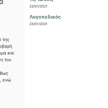
α
23/01/2021
Λογοπεδικός
23/01/2021
ό της
σοβαρή
όμα και
η του
ήθως
ο, ενώ