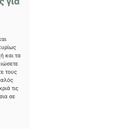
ς για
και
κυρίως
ή και τα
ειώσετε
τε τους
καλός
ριά τις
σια σε